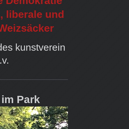
ie Demokratie
, liberale und
 Weizsäcker
des kunstverein
.v.
 im Park