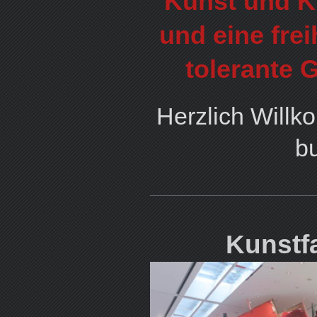
Kunst und Ku
und eine frei
tolerante 
Herzlich Willk
bu
Kunstf