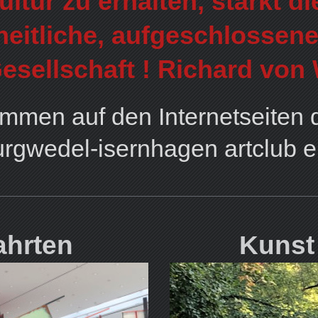
ltur zu erhalten, stärkt d
heitliche, aufgeschlossene
Gesellschaft ! Richard von
ommen auf den Internetseiten 
rgwedel-isernhagen artclub e
ahrten
Kunst